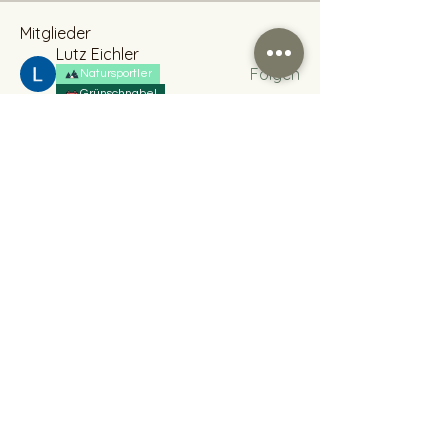
Mitglieder
Lutz Eichler
Folgen
Natursportler
Grünschnabel
Tom H.
Folgen
Tom H.
Steve Seidler
Folgen
beategolly16
Folgen
beategolly16
Lisa Kubitz
Folgen
Alle Mitglieder anzeigen (26)
Allgemeine Geschäftsbedingungen
Datenschutzerklärung