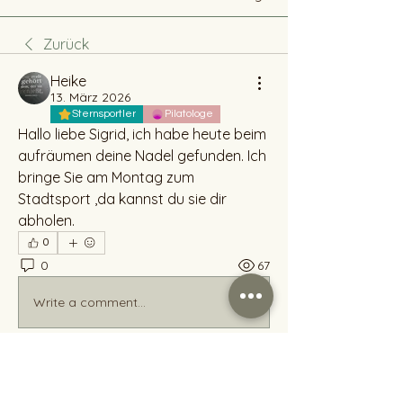
Zurück
Heike
13. März 2026
Sternsportler
Pilatologe
Hallo liebe Sigrid, ich habe heute beim 
aufräumen deine Nadel gefunden. Ich 
bringe Sie am Montag zum 
Stadtsport ,da kannst du sie dir 
abholen.
0
0
67
Write a comment...
Info
Hallo, ich bin Heike und stricken ist