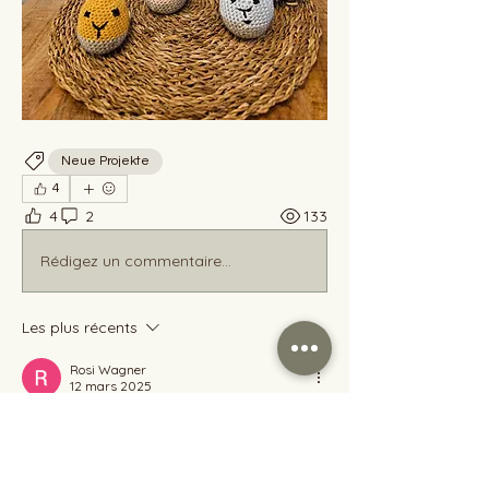
Neue Projekte
4
4
2
133
Rédigez un commentaire...
Les plus récents
Rosi Wagner
12 mars 2025
Hallo Heike leider kann ich am Freitag 
nicht erscheinen, bekomme bis 18 Uhr 
neue 
Möbel 