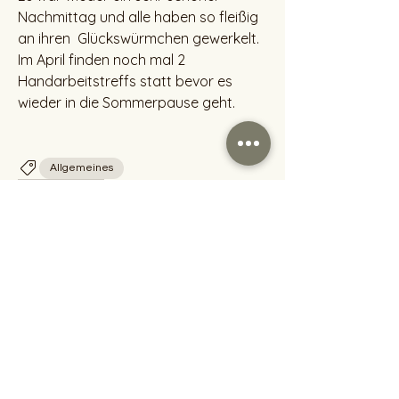
Nachmittag und alle haben so fleißig 
an ihren  Glückswürmchen gewerkelt. 
Im April finden noch mal 2 
Handarbeitstreffs statt bevor es 
wieder in die Sommerpause geht.
Allgemeines
3
3
0
89
Write a comment...
Info
Hallo, ich bin Heike und stricken ist
meine große Leidenscha
...
Weiterlesen