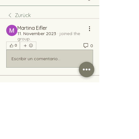
Zurück
Martina Eifler
11. November 2023
·
joined the
group.
0
0
Escribir un comentario...
Info
Hallo, ich bin Heike und stricken ist
meine große Leidenscha
...
Weiterlesen