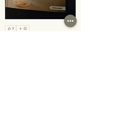
3
3
0
Write a comment...
Info
Hallo, ich bin Heike und stricken ist
meine große Leidenscha
...
Weiterlesen
Allgemeine Geschäftsbedingungen