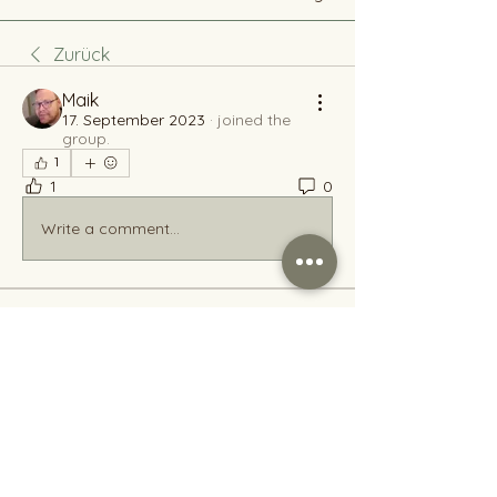
Zurück
Maik
17. September 2023
·
joined the
group.
1
1
0
Write a comment...
Info
Hallo, ich bin Heike und stricken ist
meine große Leidenscha
...
Weiterlesen