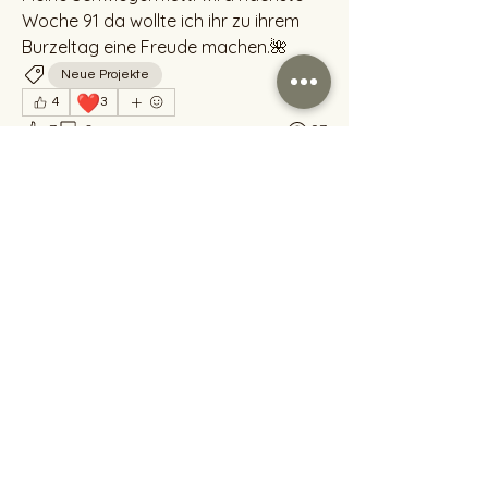
Woche 91 da wollte ich ihr zu ihrem 
Burzeltag eine Freude machen.🌺
Neue Projekte
❤️
4
3
7
0
97
Write a comment...
Info
Hallo, ich bin Heike und stricken ist
meine große Leidenscha
...
Weiterlesen
Allgemeine Geschäftsbedingungen